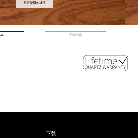
推荐使用的材料
CLASSIC
枫树
榛子树
AMA BROWN
AMA 
CARRARA
Next
样本
下载组合
下载