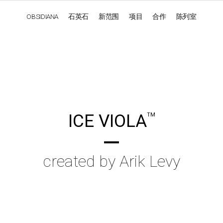
OBSIDIANA
石英石
新范围
项目
合作
陈列室
OBSIDIANA
GENESIS
LUXURY COLLECTION
ELEGA
ICE VIOLA
TM
created by Arik Levy