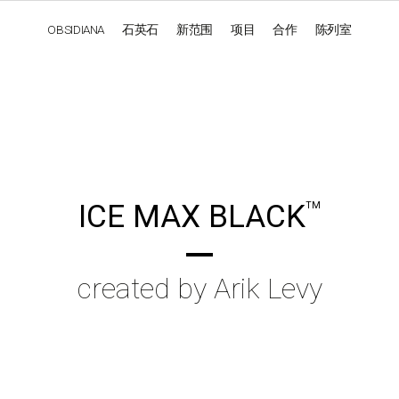
OBSIDIANA
石英石
新范围
项目
合作
陈列室
OBSIDIANA
GENESIS
LUXURY COLLECTION
ELEGA
ICE MAX BLACK
TM
created by Arik Levy