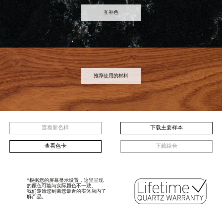
互补色
AMA
ZEMENT
ZEMENT
WHITE
ICE
GRAY
推荐使用的材料
乌木
钢
RAL7038
Next
查看新色样
下载主要样本
查看色卡
下载组合
*根据您的屏幕显示设置，这里呈现
的颜色可能与实际颜色不一致。
我们邀请您到离您最近的实体店内了
解产品。