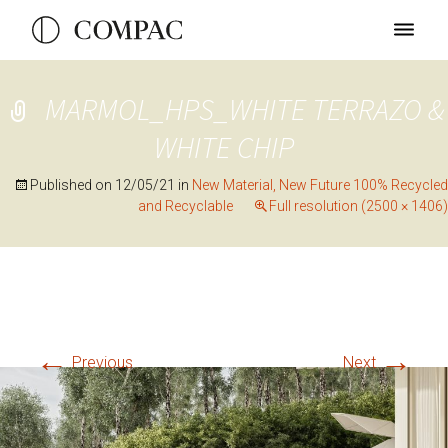
MARMOL_HPS_WHITE TERRAZO &
WHITE CHIP
Published on
12/05/21
in
New Material, New Future 100% Recycled
and Recyclable
Full resolution (2500 × 1406)
←
→
Previous
Next