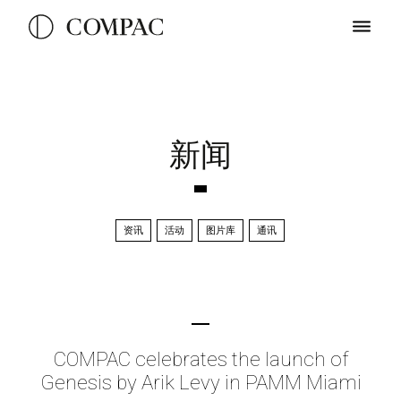
新闻
资讯
活动
图片库
通讯
COMPAC celebrates the launch of
Genesis by Arik Levy in PAMM Miami