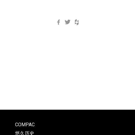
Facebook
Twitter
Houzz
COMPAC
悠久历史