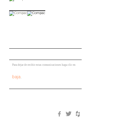
Para dejar de recibir estas comunicaciones haga clic en
baja
.
Facebook
Twitter
Houzz