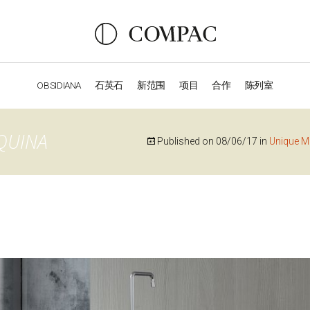
OBSIDIANA
石英石
新范围
项目
合作
陈列室
OBSIDIANA
GENESIS
LUXURY COLLECTION
ELEGA
QUINA
Published on
08/06/17
in
Unique M