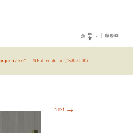
中
文
NCE COLLECTION
arquina Zero™
Full resolution (1800 × 500)
→
Next