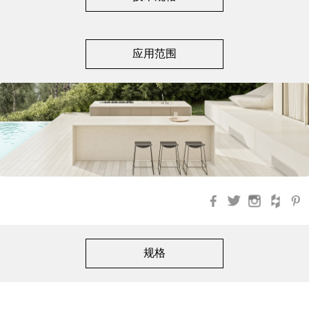
应用范围
Facebook
Twitter
Instagra
Hou
规格