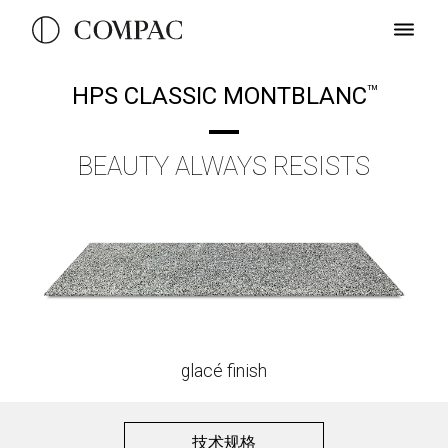
HPS CLASSIC MONTBLANC
TM
BEAUTY ALWAYS RESISTS
glacé finish
技术规格