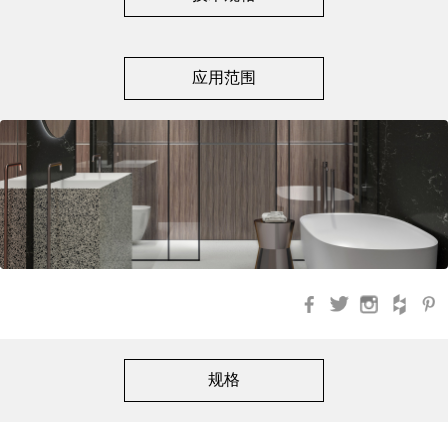
应用范围
Facebook
Twitter
Instagra
Hou
规格